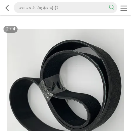
2
/
4