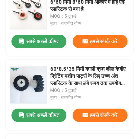
6*60 मिमी 8*60 मिमी आकार में हाई एंड
प्लास्टिक से बना है
प्रिंटिंग मशीन असर
MOQ：5 टुकड़े
मूल्य：बातचीत योग्य
ऑफसेट प्रेस पार्ट्स
सबसे अच्छी कीमत
हमसे संपर्क करें
मुद्रित सर्किट बोर्ड
60*8.5*35 मिमी काली ब्रश व्हील केबीए
ऑफसेट प्रिंटिंग पुर्जों
प्रिंटिंग मशीन पार्ट्स के लिए उच्च अंत
प्लास्टिक के साथ लंबे समय तक उपयोग
जीवन के साथ
MOQ：5 टुकड़े
तह मशीन स्पेयर पार्ट्स
मूल्य：बातचीत योग्य
इंक डक्ट एंड ब्लॉक
सबसे अच्छी कीमत
हमसे संपर्क करें
रोलैंड प्रिंटर पार्ट्स