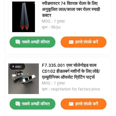
स्पीडमास्टर 74 वितरक रोलर के लिए
अनुकूलित लाल/काला रबर रोलर स्याही
डक्टर
MOQ：1 टुकड़ा
मूल्य：98/pc
सबसे अच्छी कीमत
हमसे संपर्क करें
F7.335.001 एयर सोलेनोइड वाल्व
CD102 हीडलबर्ग मशीनों के लिए लोहे/
एल्यूमीनियम ऑफसेट प्रिंटिंग पार्ट्स
MOQ：1 टुकड़ा
मूल्य：negotiation for factory price
सबसे अच्छी कीमत
हमसे संपर्क करें