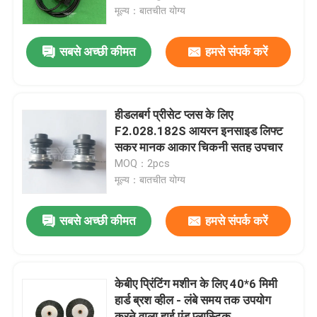
मूल्य：बातचीत योग्य
कारखाने का दौरा
सबसे अच्छी कीमत
हमसे संपर्क करें
गुणवत्ता नियंत्रण
हीडलबर्ग प्रीसेट प्लस के लिए
हमसे संपर्क करें
F2.028.182S आयरन इनसाइड लिफ्ट
सकर मानक आकार चिकनी सतह उपचार
MOQ：2pcs
समाचार
मूल्य：बातचीत योग्य
मामले
सबसे अच्छी कीमत
हमसे संपर्क करें
ब्लॉग
केबीए प्रिंटिंग मशीन के लिए 40*6 मिमी
हार्ड ब्रश व्हील - लंबे समय तक उपयोग
ऑफसेट प्रिंटिंग पार्ट्स
करने वाला हाई एंड प्लास्टिक