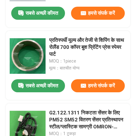
सबसे अच्छी कीमत
हमसे संपर्क करें
प्रतिस्पर्धी मूल्य और तेजी से शिपिंग के साथ
रोलैंड 700 कॉपर बुश प्रिंटिंग प्रेस स्पेयर
पार्ट
MOQ：1piece
मूल्य：बातचीत योग्य
सबसे अच्छी कीमत
हमसे संपर्क करें
घर
G2.122.1311 निकटता सेंसर के लिए
उत्पादों
PM52 SM52 वितरण सेंसर प्रतिस्थापन
स्टील/प्लास्टिक सामग्री OMRON-
E2Ex5ME1
हमारे बारे में
MOQ：1 टुकड़ा