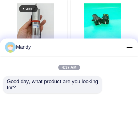
हीडलबर्ग प्रिंटिंग मशीन के लिए
काला 61।144.1121
Mandy
सिल्वर गियर वाली मोटर
ऑफसेट प्रिंटिंग मशीन
61.144.1101/02 एसएम/
हेडलबर्ग मोटर स्पेयर पार्ट्स के
सीडी 102
लिए गियर मोटर
4:37 AM
सबसे अच्छी कीमत
सबसे अच्छी कीमत
Good day, what product are you looking 
for?
हमसे संपर्क करें
हमसे संपर्क करें
और देखो