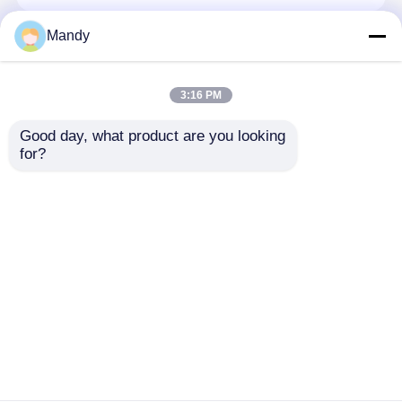
Mandy
तह मशीन स्पेयर पार्ट्स
अनुकूलन आकार के साथ ऑफसेट प्रिंटिंग मशीन के लिए शैंपेन
3:16 PM
रंग पहनने-प्रतिरोधी सक्शन व्हील रबर व्हील
Good day, what product are you looking 
for?
इंक डक्ट एंड ब्लॉक
SM52 हीडलबर्ग प्रिंटिंग पार्ट्स के लिए इंक डक्ट एंड ब्लॉक और
एंड प्लेट - 110x53 मिमी आकार और 0.12 किलोग्राम/जोड़ी
वजन
होम
हमारे बारे में
हमसे संपर्क करें
Desktop Site
साइटमैप
गोपनीयता नीति