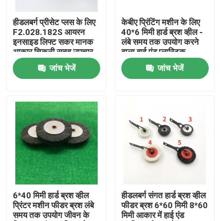
हीडलबर्ग प्रीसेट प्लस के लिए
केबीए प्रिंटिंग मशीन के लिए
कारखाने का दौरा
F2.028.182S आयरन
40*6 मिमी हार्ड ब्रश व्हील -
इनसाइड लिफ्ट सकर मानक
लंबे समय तक उपयोग करने
आकार चिकनी सतह उपचार
वाला हाई एंड प्लास्टिक
गुणवत्ता नियंत्रण
जांच भेजें
जांच भेजें
हमसे संपर्क करें
समाचार
मामले
ब्लॉग
6*40 मिमी हार्ड ब्रश व्हील
हीडलबर्ग संगत हार्ड ब्रश व्हील
प्रिंटर मशीन फीडर ब्रश लंबे
फीडर ब्रश 6*60 मिमी 8*60
समय तक उपयोग जीवन के
मिमी आकार में हाई एंड
ऑफसेट प्रिंटिंग पार्ट्स