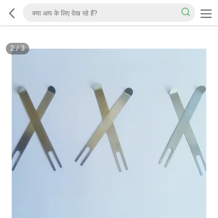
2
/
3