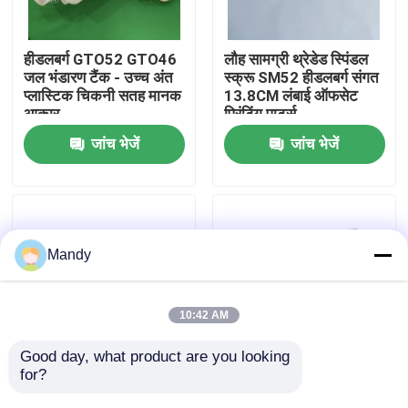
कारखाने का दौरा
हीडलबर्ग GTO52 GTO46
लौह सामग्री थ्रेडेड स्पिंडल
जल भंडारण टैंक - उच्च अंत
स्क्रू SM52 हीडलबर्ग संगत
प्लास्टिक चिकनी सतह मानक
13.8CM लंबाई ऑफसेट
गुणवत्ता नियंत्रण
आकार
प्रिंटिंग पार्ट्स
जांच भेजें
जांच भेजें
हमसे संपर्क करें
समाचार
Mandy
मामले
10:42 AM
ब्लॉग
Good day, what product are you looking 
for?
स्टेनलेस स्टील सीडी102
XL75 CD74 ऑफसेट
एयर डिस्ट्रीब्यूटर वाल्व
प्रिंटिंग मशीन स्पेयर पार्ट्स के
ऑफसेट प्रिंटिंग पार्ट्स