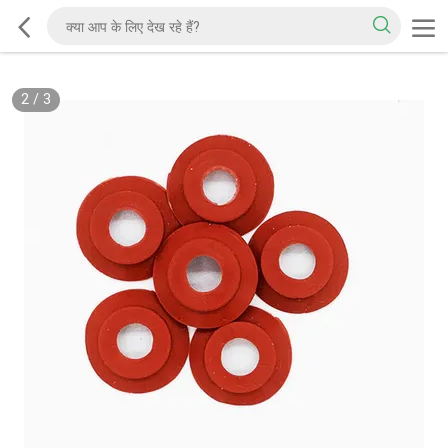
2
/
3