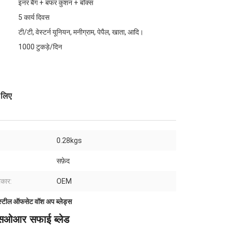
इनर बैग + बफर कुशन + बॉक्स
5 कार्य दिवस
टी/टी, वेस्टर्न यूनियन, मनीग्राम, पेपैल, खाता, आदि।
1000 टुकड़े/दिन
 लिए
0.28kgs
सफ़ेद
रकार:
OEM
स्टील ऑफसेट वॉश अप ब्लेड्स
एसओआर सफाई ब्लेड