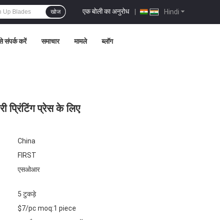
एक बोली का अनुरोध
|
Hindi
खोज
े संपर्क करें
समाचार
मामले
ब्लॉग
प्रिंटिंग प्रेस के लिए
China
FIRST
एसओआर
5 टुकड़े
$7/pc moq:1 piece