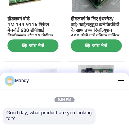
कारखाने का दौरा
हीडलबर्ग बोर्ड
हीडलबर्ग के लिए ईथरनेट/
4M.144.9116 प्रिंटर
वाई-फाई/ब्लूटूथ कनेक्टिविटी
मेनबोर्ड 600 डीपीआई
के साथ उच्च रिज़ॉल्यूशन
गुणवत्ता नियंत्रण
रिज़ॉल्यूशन और 20 पीपीएम
600 डीपीआई मुद्रित सर्किट
प्रिंट गति के साथ
बोर्ड यूवीएम 3 एचडी
जांच भेजें
जांच भेजें
हमसे संपर्क करें
समाचार
Mandy
मामले
5:54 PM
ब्लॉग
Good day, what product are you looking 
for?
इंटेल LTK50 प्रिंटेड सर्किट
उच्च गुणवत्ता वाले प्रिंट और
बोर्ड हाई रिज़ॉल्यूशन 600dpi
600dpi रिज़ॉल्यूशन के लिए
ऑफसेट प्रिंटिंग पार्ट्स