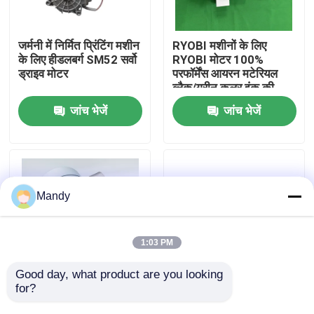
कारखाने का दौरा
जर्मनी में निर्मित प्रिंटिंग मशीन
RYOBI मशीनों के लिए
के लिए हीडलबर्ग SM52 सर्वो
RYOBI मोटर 100%
ड्राइव मोटर
परफॉर्मेंस आयरन मटेरियल
गुणवत्ता नियंत्रण
ब्लैक/ग्रीन कलर इंक की
मोटर
जांच भेजें
जांच भेजें
हमसे संपर्क करें
समाचार
Mandy
मामले
1:03 PM
ब्लॉग
Good day, what product are you looking 
for?
ग्रे लोहे के हवा ब्लोअर
1ऑफसेट प्रिंटिंग मशीन के
प्रशंसक L2.179.1501
लिए.5 एनएम काली गियर
ऑफसेट प्रिंटिंग पार्ट्स