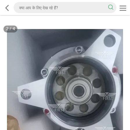
2
/
4