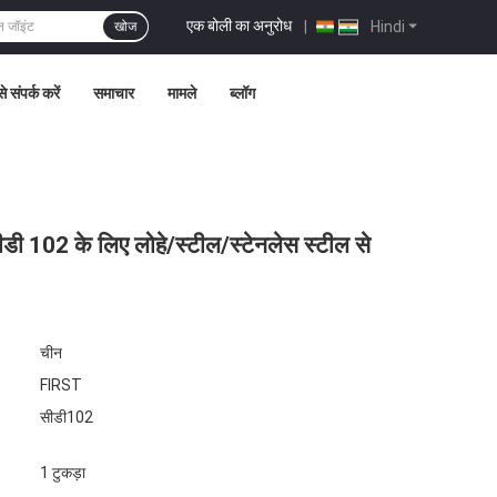
एक बोली का अनुरोध
|
Hindi
खोज
े संपर्क करें
समाचार
मामले
ब्लॉग
ीडी 102 के लिए लोहे/स्टील/स्टेनलेस स्टील से
चीन
FIRST
सीडी102
1 टुकड़ा