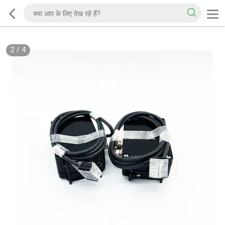
2
/
4