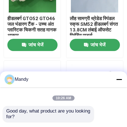
कारखाने का दौरा
हीडलबर्ग GTO52 GTO46
लौह सामग्री थ्रेडेड स्पिंडल
जल भंडारण टैंक - उच्च अंत
स्क्रू SM52 हीडलबर्ग संगत
प्लास्टिक चिकनी सतह मानक
13.8CM लंबाई ऑफसेट
गुणवत्ता नियंत्रण
आकार
प्रिंटिंग पार्ट्स
जांच भेजें
जांच भेजें
हमसे संपर्क करें
समाचार
Mandy
मामले
10:26 AM
ब्लॉग
Good day, what product are you looking 
for?
स्टेनलेस स्टील सीडी102
XL75 CD74 ऑफसेट
एयर डिस्ट्रीब्यूटर वाल्व
प्रिंटिंग मशीन स्पेयर पार्ट्स के
ऑफसेट प्रिंटिंग पार्ट्स