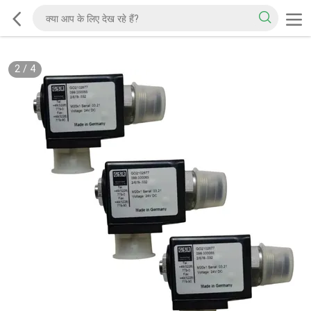
2
/
4