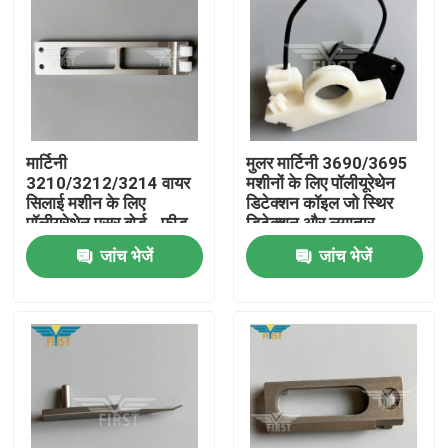
मार्टिनी
मुलर मार्टिनी 3690/3695
3210/3212/3214 वायर
मशीनों के लिए पॉलीयूरेथेन
सिलाई मशीन के लिए
डिटेक्शन कॉइल जो स्थिर
पॉलीयूरेथेन पुसर बोर्ड - फ़ीड
डिटेक्शन और लगातार
स्थिरता के लिए पेपर विभाजक
आउटपुट सुनिश्चित करती है
जांच भेजें
जांच भेजें
घर
उत्पादों
हमारे बारे में