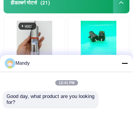
हीडलबर्ग मोटर्स
(21)
हीडलबर्ग प्रिंटिंग मशीन के लिए
काला 61।144.1121
Mandy
सिल्वर गियर वाली मोटर
ऑफसेट प्रिंटिंग मशीन
61.144.1101/02 एसएम/
हेडलबर्ग मोटर स्पेयर पार्ट्स के
सीडी 102
लिए गियर मोटर
12:41 PM
सबसे अच्छी कीमत
सबसे अच्छी कीमत
Good day, what product are you looking 
for?
हमसे संपर्क करें
हमसे संपर्क करें