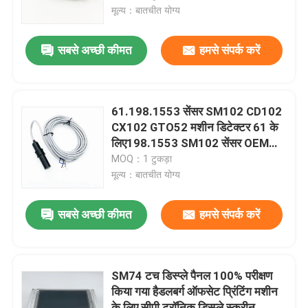
मूल्य：बातचीत योग्य
कारखाने का दौरा
सबसे अच्छी कीमत
हमसे संपर्क करें
गुणवत्ता नियंत्रण
61.198.1553 सेंसर SM102 CD102
हमसे संपर्क करें
CX102 GTO52 मशीन डिटेक्टर 61 के
लिए198.1553 SM102 सेंसर OEM
फिट
MOQ：1 टुकड़ा
समाचार
मूल्य：बातचीत योग्य
मामले
सबसे अच्छी कीमत
हमसे संपर्क करें
ब्लॉग
SM74 टच डिस्प्ले पैनल 100% परीक्षण
किया गया हैडलबर्ग ऑफसेट प्रिंटिंग मशीन
ऑफसेट प्रिंटिंग पार्ट्स
के लिए सीपी ट्रॉनिक डिस्प्ले स्क्रीन