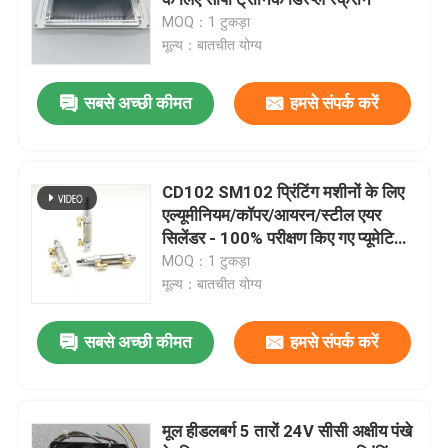
MOQ：1 टुकड़ा
मूल्य：बातचीत योग्य
हीडलबर्ग प्रिंटिंग मशीन के पुर्जे
सबसे अच्छी कीमत
हमसे संपर्क करें
मुलर मार्टिनी स्पेयर पार्ट्स
प्रिंटिंग प्रेस स्पेयर पार्ट्स
CD102 SM102 प्रिंटिंग मशीनों के लिए
एल्यूमीनियम/कॉपर/आयरन/स्टील एयर
सिलेंडर - 100% परीक्षण किए गए प्यूमेटिक
सक्शन बेल्ट
सिलेंडर
MOQ：1 टुकड़ा
मूल्य：बातचीत योग्य
हीडलबर्ग मोटर्स
सबसे अच्छी कीमत
हमसे संपर्क करें
Wash Up Blades
मूल हीडलबर्ग 5 तारों 24V सीसी अक्षीय पंखे
ऑफसेट मशीन स्पेयर पार्ट्स