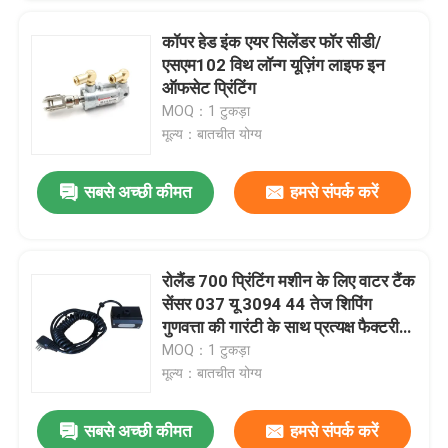
कॉपर हेड इंक एयर सिलेंडर फॉर सीडी/
एसएम102 विथ लॉन्ग यूज़िंग लाइफ इन
ऑफसेट प्रिंटिंग
MOQ：1 टुकड़ा
मूल्य：बातचीत योग्य
सबसे अच्छी कीमत
हमसे संपर्क करें
प्रस्तुत
रोलैंड 700 प्रिंटिंग मशीन के लिए वाटर टैंक
सेंसर 037 यू 3094 44 तेज शिपिंग
गुणवत्ता की गारंटी के साथ प्रत्यक्ष फैक्टरी
मूल्य
MOQ：1 टुकड़ा
मूल्य：बातचीत योग्य
सबसे अच्छी कीमत
हमसे संपर्क करें