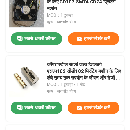
के लिए CD102 SM74 CD74 प्रिंटिंग
मशीन
प्रिंटिंग मशीन असर
MOQ：1 टुकड़ा
मूल्य：बातचीत योग्य
ऑफसेट प्रेस पार्ट्स
सबसे अच्छी कीमत
हमसे संपर्क करें
मुद्रित सर्किट बोर्ड
कॉपर/स्टील रोटरी वाल्व हेडलबर्ग
ऑफसेट प्रिंटिंग पुर्जों
एसएम102 सीडी102 प्रिंटिंग मशीन के लिए
लंबे समय तक उपयोग के जीवन और तेजी से
शिपिंग के साथ
MOQ：1 टुकड़ा / 1 सेट
तह मशीन स्पेयर पार्ट्स
मूल्य：बातचीत योग्य
इंक डक्ट एंड ब्लॉक
सबसे अच्छी कीमत
हमसे संपर्क करें
रोलैंड प्रिंटर पार्ट्स