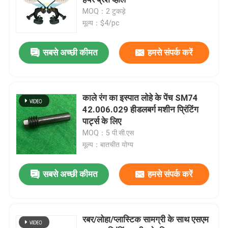
MOQ：2 टुकड़े
मूल्य：$4/pc
हीडलबर्ग प्रिंटिंग मशीन के पुर्जे
सबसे अच्छी कीमत
हमसे संपर्क करें
मुलर मार्टिनी स्पेयर पार्ट्स
प्रिंटिंग प्रेस स्पेयर पार्ट्स
काले रंग का इस्पात लोहे के पेंच SM74
42.006.029 हीडलबर्ग मशीन प्रिंटिंग
पार्ट्स के लिए
सक्शन बेल्ट
MOQ：5 पी.सी.एस
मूल्य：बातचीत योग्य
हीडलबर्ग मोटर्स
सबसे अच्छी कीमत
हमसे संपर्क करें
Wash Up Blades
रबर/लोहा/प्लास्टिक सामग्री के साथ एसएम
ऑफसेट मशीन स्पेयर पार्ट्स