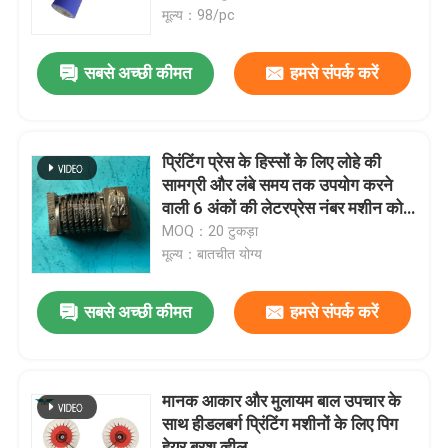
मूल्य：98/pc
कारखाने का दौरा
सबसे अच्छी कीमत
हमसे संपर्क करें
गुणवत्ता नियंत्रण
प्रिंटिंग प्रेस के हिस्सों के लिए लोहे की
हमसे संपर्क करें
सामग्री और लंबे समय तक उपयोग करने
वाली 6 अंकों की लेटरप्रेस नंबर मशीन को
उल्टा करें
MOQ：20 टुकड़ा
समाचार
मूल्य：बातचीत योग्य
मामले
सबसे अच्छी कीमत
हमसे संपर्क करें
ब्लॉग
मानक आकार और मुलायम बाल उपचार के
साथ हीडलबर्ग प्रिंटिंग मशीनों के लिए पिग
ऑफसेट प्रिंटिंग पार्ट्स
हेयर ब्रश व्हील