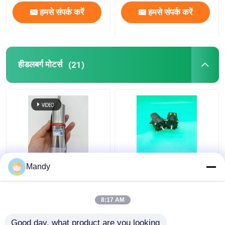
हमसे संपर्क करें
हमसे संपर्क करें
हीडलबर्ग मोटर्स
(21)
हीडलबर्ग प्रिंटिंग मशीन के लिए
काला 61।144.1121
Mandy
सिल्वर गियर वाली मोटर
ऑफसेट प्रिंटिंग मशीन
61.144.1101/02 एसएम/
हेडलबर्ग मोटर स्पेयर पार्ट्स के
सीडी 102
लिए गियर मोटर
8:17 AM
सबसे अच्छी कीमत
सबसे अच्छी कीमत
Good day, what product are you looking 