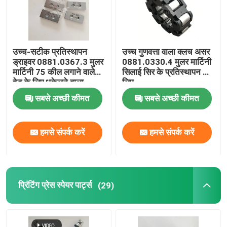
कारखाने का दौरा
उच्च-सटीक प्रतिस्थापन
उच्च गुणवत्ता वाला क्लच असर
गुणवत्ता नियंत्रण
ड्राइवर 0881.0367.3 मुलर
0881.0330.4 मुलर मार्टिनी
मार्टिनी 75 कील लगाने वाले
सिलाई सिर के प्रतिस्थापन के
हेड के लिए धकेलने वाला
लिए
हमसे संपर्क करें
सबसे अच्छी कीमत
सबसे अच्छी कीमत
समाचार
हमसे संपर्क करें
हमसे संपर्क करें
मामले
प्रिंटिंग प्रेस स्पेयर पार्ट्स
(29)
ब्लॉग
ऑफसेट प्रिंटिंग पार्ट्स