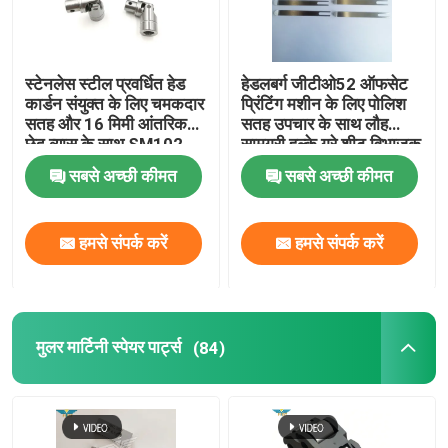
स्टेनलेस स्टील प्रवर्धित हेड
हेडलबर्ग जीटीओ52 ऑफसेट
कार्डन संयुक्त के लिए चमकदार
प्रिंटिंग मशीन के लिए पोलिश
सतह और 16 मिमी आंतरिक
सतह उपचार के साथ लौह
छेद व्यास के साथ SM102
सामग्री हल्के ग्रे शीट विभाजक
प्रिंटिंग मशीन
उंगली
सबसे अच्छी कीमत
सबसे अच्छी कीमत
हमसे संपर्क करें
हमसे संपर्क करें
घर
मुलर मार्टिनी स्पेयर पार्ट्स
(84)
उत्पादों
हमारे बारे में