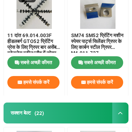
हीडलबर्ग प्रिंटिंग मशीन के पुर्जे
मुलर मार्टिनी स्पेयर पार्ट्स
11 दांत 69.014.003F
SM74 SM52 प्रिंटिंग मशीन
हीडलबर्ग GTO52 प्रिंटिंग
स्पेयर पार्ट्स सिलेंडर ग्रिपर के
प्रेस के लिए ग्रिपर बार असेंबली
लिए कार्बन स्टील ग्रिपर
प्रिंटिंग प्रेस स्पेयर पार्ट्स
स्टेनलेस स्टील/लौह में स्पेयर
M4.011.727
पार्ट्स
सबसे अच्छी कीमत
सबसे अच्छी कीमत
सक्शन बेल्ट
हमसे संपर्क करें
हमसे संपर्क करें
हीडलबर्ग मोटर्स
Wash Up Blades
सक्शन बेल्ट
(22)
ऑफसेट मशीन स्पेयर पार्ट्स