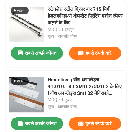
स्टेनलेस स्टील ग्रिपर बार 715 मिमी
हेडलबर्ग एमओ ऑफसेट प्रिंटिंग मशीन स्पेयर
पार्ट्स के लिए
MOQ：1 टुकड़ा
मूल्य：बातचीत योग्य
सबसे अच्छी कीमत
हमसे संपर्क करें
Heidelberg वॉश अप ब्लेड्स
41.010.180 SM102/CD102 के लिए
| वॉश अप ब्लेड्स Sm102 मेक्सिको,
ब्राजील और रूस के लिए फास्ट कोट
MOQ：1 टुकड़ा
मूल्य：बातचीत योग्य
सबसे अच्छी कीमत
हमसे संपर्क करें