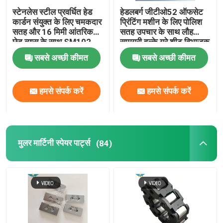
स्टेनलेस स्टील प्रवर्धित हेड
हेडलबर्ग जीटीओ52 ऑफसेट
कार्डन संयुक्त के लिए चमकदार
प्रिंटिंग मशीन के लिए पोलिश
सतह और 16 मिमी आंतरिक
सतह उपचार के साथ लौह
छेद व्यास के साथ SM102
सामग्री हल्के ग्रे शीट विभाजक
प्रिंटिंग मशीन
उंगली
सबसे अच्छी कीमत
सबसे अच्छी कीमत
हमसे संपर्क करें
हमसे संपर्क करें
मुलर मार्टिनी स्पेयर पार्ट्स
(84)